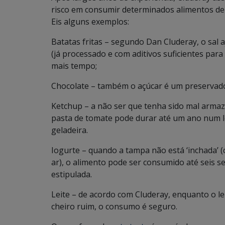
risco em consumir determinados alimentos dep
Eis alguns exemplos:
Batatas fritas
– segundo Dan Cluderay, o sal a
(já processado e com aditivos suficientes para
mais tempo;
Chocolate
– também o açúcar é um preservado
Ketchup
– a não ser que tenha sido mal armaz
pasta de tomate pode durar até um ano num lo
geladeira.
Iogurte
– quando a tampa não está ‘inchada’ (
ar), o alimento pode ser consumido até seis 
estipulada.
Leite
– de acordo com Cluderay, enquanto o lei
cheiro ruim, o consumo é seguro.