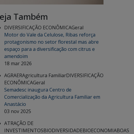
eja Também
DIVERSIFICAÇÃO ECONÔMICA
Geral
Motor do Vale da Celulose, Ribas reforça
protagonismo no setor florestal mas abre
espaço para a diversificação com citrus e
amendoim
18 mar 2026
AGRAER
Agricultura Familiar
DIVERSIFICAÇÃO
ECONÔMICA
Geral
Semadesc inaugura Centro de
Comercialização da Agricultura Familiar em
Anastácio
03 nov 2025
ATRAÇÃO DE
INVESTIMENTOS
BIODIVERSIDADE
BIOECONOMIA
BOAS