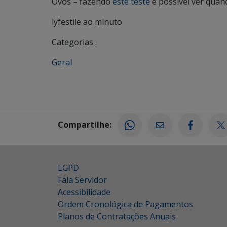
Ovos
– fazendo
este teste
é possível ver quan
lyfestile ao minuto
Categorias :
Geral
Compartilhe:
LGPD
Fala Servidor
Acessibilidade
Ordem Cronológica de Pagamentos
Planos de Contratações Anuais