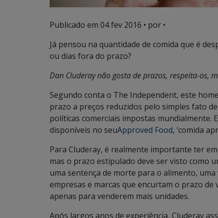
Publicado em
04 fev 2016
• por •
Já pensou na quantidade de comida que é desp
ou dias fora do prazo?
Dan Cluderay não gosta de prazos, respeita-os, ma
Segundo conta o The Independent, este home
prazo a preços reduzidos pelo simples fato d
políticas comerciais impostas mundialmente. 
disponíveis no seu
Approved Food
, ‘comida ap
Para Cluderay, é realmente importante ter em 
mas o prazo estipulado deve ser visto como u
uma sentença de morte para o alimento, uma 
empresas e marcas que encurtam o prazo de v
apenas para venderem mais unidades.
Após largos anos de experiência, Cluderay as