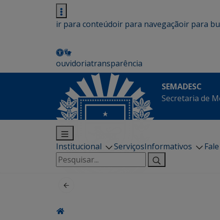
ir para conteúdo
ir para navegação
ir para b
ouvidoria
transparência
SEMADESC
Secretaria de M
Institucional
Serviços
Informativos
Fal
Pesquisar
por: