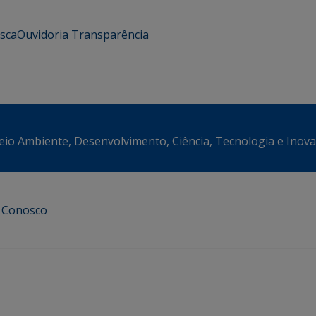
usca
Ouvidoria
Transparência
eio Ambiente, Desenvolvimento, Ciência, Tecnologia e Inov
e Conosco