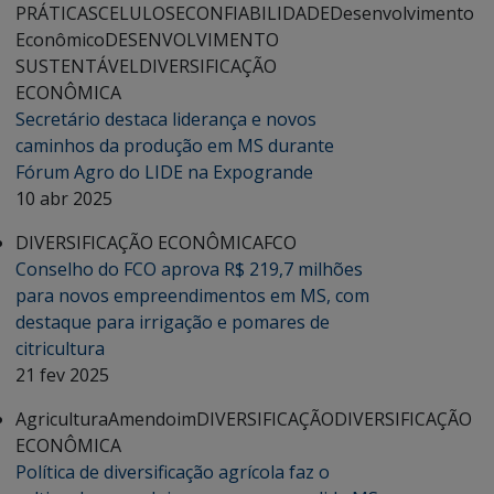
PRÁTICAS
CELULOSE
CONFIABILIDADE
Desenvolvimento
Econômico
DESENVOLVIMENTO
SUSTENTÁVEL
DIVERSIFICAÇÃO
ECONÔMICA
Secretário destaca liderança e novos
caminhos da produção em MS durante
Fórum Agro do LIDE na Expogrande
10 abr 2025
DIVERSIFICAÇÃO ECONÔMICA
FCO
Conselho do FCO aprova R$ 219,7 milhões
para novos empreendimentos em MS, com
destaque para irrigação e pomares de
citricultura
21 fev 2025
Agricultura
Amendoim
DIVERSIFICAÇÃO
DIVERSIFICAÇÃO
ECONÔMICA
Política de diversificação agrícola faz o