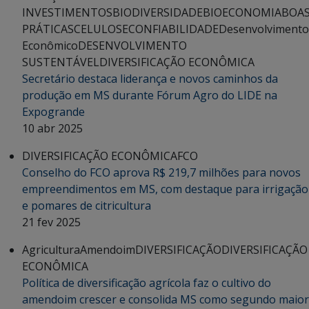
INVESTIMENTOS
BIODIVERSIDADE
BIOECONOMIA
BOA
PRÁTICAS
CELULOSE
CONFIABILIDADE
Desenvolvimento
Econômico
DESENVOLVIMENTO
SUSTENTÁVEL
DIVERSIFICAÇÃO ECONÔMICA
Secretário destaca liderança e novos caminhos da
produção em MS durante Fórum Agro do LIDE na
Expogrande
10 abr 2025
DIVERSIFICAÇÃO ECONÔMICA
FCO
Conselho do FCO aprova R$ 219,7 milhões para novos
empreendimentos em MS, com destaque para irrigação
e pomares de citricultura
21 fev 2025
Agricultura
Amendoim
DIVERSIFICAÇÃO
DIVERSIFICAÇÃO
ECONÔMICA
Política de diversificação agrícola faz o cultivo do
amendoim crescer e consolida MS como segundo maior