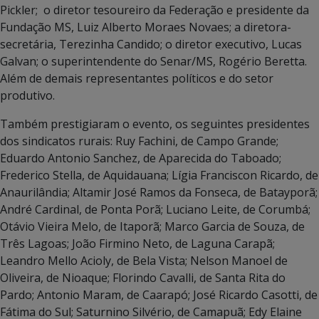
Pickler; o diretor tesoureiro da Federação e presidente da
Fundação MS, Luiz Alberto Moraes Novaes; a diretora-
secretária, Terezinha Candido; o diretor executivo, Lucas
Galvan; o superintendente do Senar/MS, Rogério Beretta.
Além de demais representantes políticos e do setor
produtivo.
Também prestigiaram o evento, os seguintes presidentes
dos sindicatos rurais: Ruy Fachini, de Campo Grande;
Eduardo Antonio Sanchez, de Aparecida do Taboado;
Frederico Stella, de Aquidauana; Lígia Franciscon Ricardo, de
Anaurilândia; Altamir José Ramos da Fonseca, de Batayporã;
André Cardinal, de Ponta Porã; Luciano Leite, de Corumbá;
Otávio Vieira Melo, de Itaporã; Marco Garcia de Souza, de
Três Lagoas; João Firmino Neto, de Laguna Carapã;
Leandro Mello Acioly, de Bela Vista; Nelson Manoel de
Oliveira, de Nioaque; Florindo Cavalli, de Santa Rita do
Pardo; Antonio Maram, de Caarapó; José Ricardo Casotti, de
Fátima do Sul; Saturnino Silvério, de Camapuã; Edy Elaine