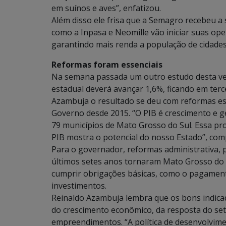
em suínos e aves”, enfatizou.
Além disso ele frisa que a Semagro recebeu a s
como a Inpasa e Neomille vão iniciar suas op
garantindo mais renda a população de cidade
Reformas foram essenciais
Na semana passada um outro estudo desta ve
estadual deverá avançar 1,6%, ficando em terc
Azambuja o resultado se deu com reformas e
Governo desde 2015. “O PIB é crescimento e g
79 municípios de Mato Grosso do Sul. Essa pro
PIB mostra o potencial do nosso Estado”, co
Para o governador, reformas administrativa, p
últimos setes anos tornaram Mato Grosso do 
cumprir obrigações básicas, como o pagamento
investimentos.
Reinaldo Azambuja lembra que os bons indicad
do crescimento econômico, da resposta do set
empreendimentos. “A política de desenvolvim