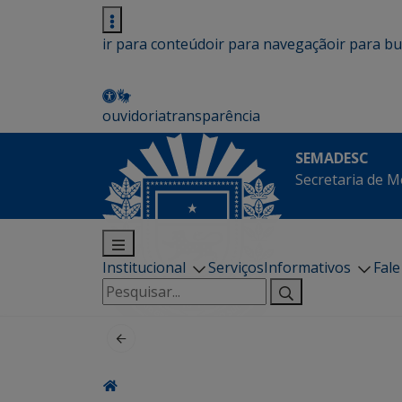
ir para conteúdo
ir para navegação
ir para b
ouvidoria
transparência
SEMADESC
Secretaria de M
Institucional
Serviços
Informativos
Fal
Pesquisar
por: