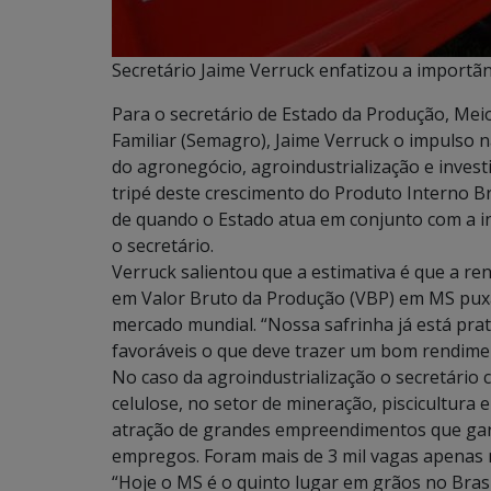
Secretário Jaime Verruck enfatizou a importãn
Para o secretário de Estado da Produção, Me
Familiar (Semagro), Jaime Verruck o impulso 
do agronegócio, agroindustrialização e invest
tripé deste crescimento do Produto Interno Br
de quando o Estado atua em conjunto com a in
o secretário.
Verruck salientou que a estimativa é que a re
em Valor Bruto da Produção (VBP) em MS puxad
mercado mundial. “Nossa safrinha já está prat
favoráveis o que deve trazer um bom rendimen
No caso da agroindustrialização o secretário
celulose, no setor de mineração, piscicultura 
atração de grandes empreendimentos que gara
empregos. Foram mais de 3 mil vagas apenas 
“Hoje o MS é o quinto lugar em grãos no Brasi