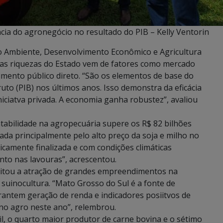
cia do agronegócio no resultado do PIB – Kelly Ventorin
io Ambiente, Desenvolvimento Econômico e Agricultura
nas riquezas do Estado vem de fatores como mercado
imento público direto. “São os elementos de base do
uto (PIB) nos últimos anos. Isso demonstra da eficácia
iciatva privada. A economia ganha robustez”, avaliou
ntabilidade na agropecuária supere os R$ 82 bilhões
a principalmente pelo alto preço da soja e milho no
icamente finalizada e com condições climáticas
to nas lavouras”, acrescentou.
 citou a atração de grandes empreendimentos na
e suinocultura. “Mato Grosso do Sul é a fonte de
ntem geração de renda e indicadores posiitvos de
no agro neste ano”, relembrou.
l, o quarto maior produtor de carne bovina e o sétimo