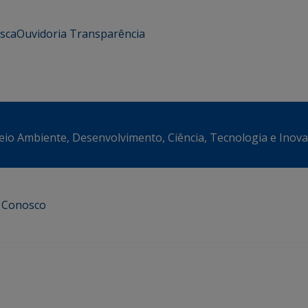
usca
Ouvidoria
Transparência
eio Ambiente, Desenvolvimento, Ciência, Tecnologia e Inov
e Conosco