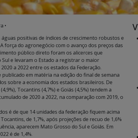
V
a •
águas positivas de índices de crescimento robustos e
 A força do agronegócio com o avanço dos preços das
timento público direto foram os alicerces que
Sul e levaram o Estado a registrar o maior
 2020 a 2022 entre os estados da Federação.
e publicado em matéria na edição do final de semana
dos sobre a economia dos estados brasileiros. De
(4,9%), Tocantins (4,7%) e Goiás (4,5%) tendem a
acumulado de 2020 a 2022, na comparação com 2019, o
dos é de que 14 unidades da federação fiquem acima
o Tocantins, de 1,7%, após projeções de recuo de 1,6%
uência, aparecem Mato Grosso do Sul e Goiás. Em
022 é de 1,4%.