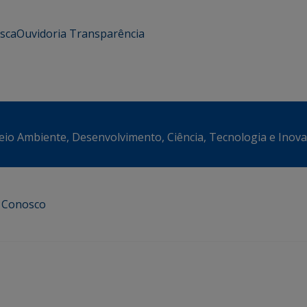
usca
Ouvidoria
Transparência
eio Ambiente, Desenvolvimento, Ciência, Tecnologia e Inov
e Conosco