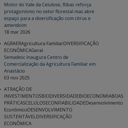
Motor do Vale da Celulose, Ribas reforça
protagonismo no setor florestal mas abre
espaço para a diversificação com citrus e
amendoim
18 mar 2026
AGRAER
Agricultura Familiar
DIVERSIFICAÇÃO
ECONÔMICA
Geral
Semadesc inaugura Centro de
Comercialização da Agricultura Familiar em
Anastácio
03 nov 2025
ATRAÇÃO DE
INVESTIMENTOS
BIODIVERSIDADE
BIOECONOMIA
BOAS
PRÁTICAS
CELULOSE
CONFIABILIDADE
Desenvolvimento
Econômico
DESENVOLVIMENTO
SUSTENTÁVEL
DIVERSIFICAÇÃO
ECONÔMICA