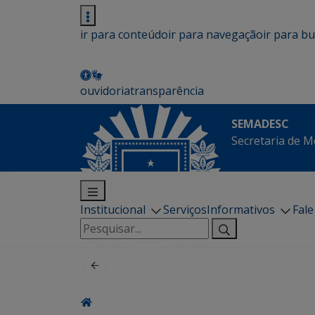
ir para conteúdo
ir para navegação
ir para b
ouvidoria
transparência
SEMADESC
Secretaria de M
Institucional
Serviços
Informativos
Fal
Pesquisar
por: