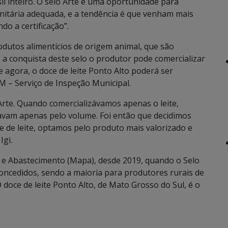
il inteiro. O selo Arte é uma oportunidade para
anitária adequada, e a tendência é que venham mais
o a certificação”.
odutos alimentícios de origem animal, que são
a conquista deste selo o produtor pode comercializar
e agora, o doce de leite Ponto Alto poderá ser
M – Serviço de Inspeção Municipal.
 Arte. Quando comercializávamos apenas o leite,
avam apenas pelo volume. Foi então que decidimos
oce de leite, optamos pelo produto mais valorizado e
Igi.
a e Abastecimento (Mapa), desde 2019, quando o Selo
concedidos, sendo a maioria para produtores rurais de
 doce de leite Ponto Alto, de Mato Grosso do Sul, é o