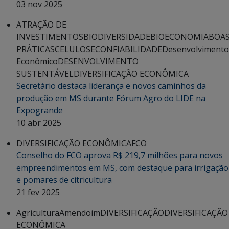
03 nov 2025
ATRAÇÃO DE
INVESTIMENTOS
BIODIVERSIDADE
BIOECONOMIA
BOA
PRÁTICAS
CELULOSE
CONFIABILIDADE
Desenvolvimento
Econômico
DESENVOLVIMENTO
SUSTENTÁVEL
DIVERSIFICAÇÃO ECONÔMICA
Secretário destaca liderança e novos caminhos da
produção em MS durante Fórum Agro do LIDE na
Expogrande
10 abr 2025
DIVERSIFICAÇÃO ECONÔMICA
FCO
Conselho do FCO aprova R$ 219,7 milhões para novos
empreendimentos em MS, com destaque para irrigação
e pomares de citricultura
21 fev 2025
Agricultura
Amendoim
DIVERSIFICAÇÃO
DIVERSIFICAÇÃO
ECONÔMICA