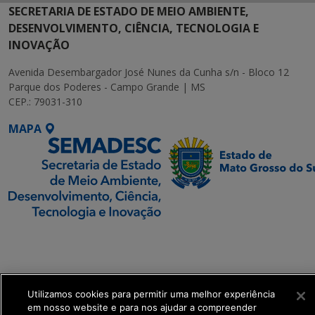
SECRETARIA DE ESTADO DE MEIO AMBIENTE,
DESENVOLVIMENTO, CIÊNCIA, TECNOLOGIA E
INOVAÇÃO
Avenida Desembargador José Nunes da Cunha s/n - Bloco 12
Parque dos Poderes - Campo Grande | MS
CEP.: 79031-310
MAPA
SETDIG | Secretaria-
Executiva de
Transformação Digital
Utilizamos cookies para permitir uma melhor experiência
get_footer();
em nosso website e para nos ajudar a compreender