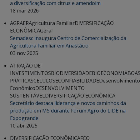
a diversificação com citrus e amendoim
18 mar 2026
AGRAER
Agricultura Familiar
DIVERSIFICAÇÃO
ECONÔMICA
Geral
Semadesc inaugura Centro de Comercialização da
Agricultura Familiar em Anastácio
03 nov 2025
ATRAÇÃO DE
INVESTIMENTOS
BIODIVERSIDADE
BIOECONOMIA
BOA
PRÁTICAS
CELULOSE
CONFIABILIDADE
Desenvolvimento
Econômico
DESENVOLVIMENTO
SUSTENTÁVEL
DIVERSIFICAÇÃO ECONÔMICA
Secretário destaca liderança e novos caminhos da
produção em MS durante Fórum Agro do LIDE na
Expogrande
10 abr 2025
DIVERSIFICAÇÃO ECONÔMICA
FCO