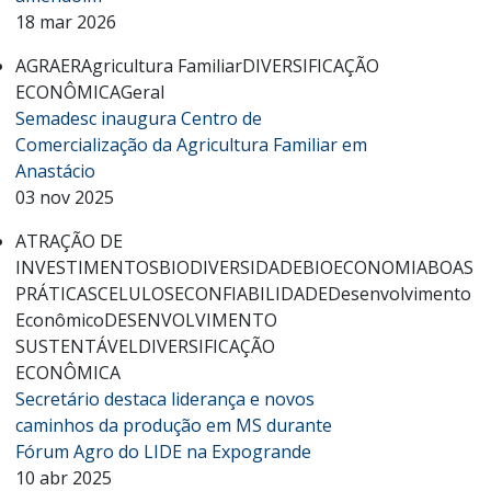
18 mar 2026
AGRAER
Agricultura Familiar
DIVERSIFICAÇÃO
ECONÔMICA
Geral
Semadesc inaugura Centro de
Comercialização da Agricultura Familiar em
Anastácio
03 nov 2025
ATRAÇÃO DE
INVESTIMENTOS
BIODIVERSIDADE
BIOECONOMIA
BOAS
PRÁTICAS
CELULOSE
CONFIABILIDADE
Desenvolvimento
Econômico
DESENVOLVIMENTO
SUSTENTÁVEL
DIVERSIFICAÇÃO
ECONÔMICA
Secretário destaca liderança e novos
caminhos da produção em MS durante
Fórum Agro do LIDE na Expogrande
10 abr 2025