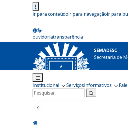
ir para conteúdo
ir para navegação
ir para b
ouvidoria
transparência
SEMADESC
Secretaria de M
Institucional
Serviços
Informativos
Fal
Pesquisar
por: