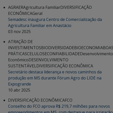
AGRAER
Agricultura Familiar
DIVERSIFICAÇÃO
ECONÔMICA
Geral
Semadesc inaugura Centro de Comercialização da
Agricultura Familiar em Anastácio
03 nov 2025
ATRAÇÃO DE
INVESTIMENTOS
BIODIVERSIDADE
BIOECONOMIA
BOA
PRÁTICAS
CELULOSE
CONFIABILIDADE
Desenvolvimento
Econômico
DESENVOLVIMENTO
SUSTENTÁVEL
DIVERSIFICAÇÃO ECONÔMICA
Secretário destaca liderança e novos caminhos da
produção em MS durante Fórum Agro do LIDE na
Expogrande
10 abr 2025
DIVERSIFICAÇÃO ECONÔMICA
FCO
Conselho do FCO aprova R$ 219,7 milhões para novos
empreendimentos em MS, com destaque para irrigação