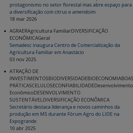
protagonismo no setor florestal mas abre espaço para
a diversificação com citrus e amendoim
18 mar 2026
AGRAER
Agricultura Familiar
DIVERSIFICAÇÃO
ECONÔMICA
Geral
Semadesc inaugura Centro de Comercialização da
Agricultura Familiar em Anastácio
03 nov 2025
ATRAÇÃO DE
INVESTIMENTOS
BIODIVERSIDADE
BIOECONOMIA
BOA
PRÁTICAS
CELULOSE
CONFIABILIDADE
Desenvolvimento
Econômico
DESENVOLVIMENTO
SUSTENTÁVEL
DIVERSIFICAÇÃO ECONÔMICA
Secretário destaca liderança e novos caminhos da
produção em MS durante Fórum Agro do LIDE na
Expogrande
10 abr 2025