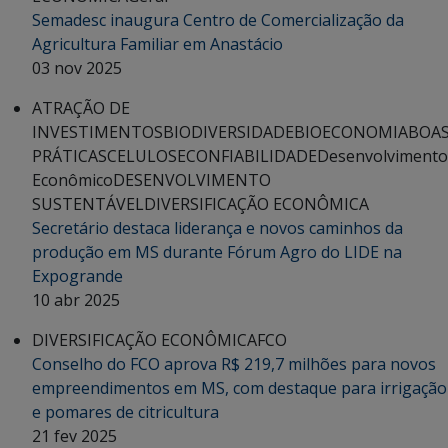
Semadesc inaugura Centro de Comercialização da
Agricultura Familiar em Anastácio
03 nov 2025
ATRAÇÃO DE
INVESTIMENTOS
BIODIVERSIDADE
BIOECONOMIA
BOA
PRÁTICAS
CELULOSE
CONFIABILIDADE
Desenvolvimento
Econômico
DESENVOLVIMENTO
SUSTENTÁVEL
DIVERSIFICAÇÃO ECONÔMICA
Secretário destaca liderança e novos caminhos da
produção em MS durante Fórum Agro do LIDE na
Expogrande
10 abr 2025
DIVERSIFICAÇÃO ECONÔMICA
FCO
Conselho do FCO aprova R$ 219,7 milhões para novos
empreendimentos em MS, com destaque para irrigação
e pomares de citricultura
21 fev 2025