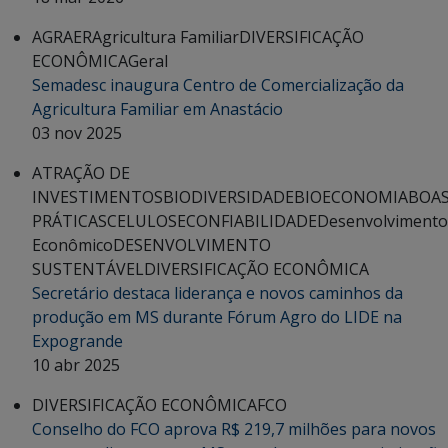
AGRAER
Agricultura Familiar
DIVERSIFICAÇÃO
ECONÔMICA
Geral
Semadesc inaugura Centro de Comercialização da
Agricultura Familiar em Anastácio
03 nov 2025
ATRAÇÃO DE
INVESTIMENTOS
BIODIVERSIDADE
BIOECONOMIA
BOA
PRÁTICAS
CELULOSE
CONFIABILIDADE
Desenvolvimento
Econômico
DESENVOLVIMENTO
SUSTENTÁVEL
DIVERSIFICAÇÃO ECONÔMICA
Secretário destaca liderança e novos caminhos da
produção em MS durante Fórum Agro do LIDE na
Expogrande
10 abr 2025
DIVERSIFICAÇÃO ECONÔMICA
FCO
Conselho do FCO aprova R$ 219,7 milhões para novos