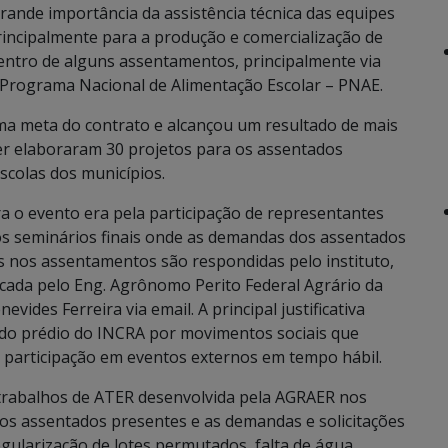
rande importância da assistência técnica das equipes
rincipalmente para a produção e comercialização de
dentro de alguns assentamentos, principalmente via
 Programa Nacional de Alimentação Escolar – PNAE.
ma meta do contrato e alcançou um resultado de mais
er elaboraram 30 projetos para os assentados
scolas dos municípios.
a o evento era pela participação de representantes
s seminários finais onde as demandas dos assentados
s nos assentamentos são respondidas pelo instituto,
icada pelo Eng. Agrônomo Perito Federal Agrário da
vides Ferreira via email. A principal justificativa
 do prédio do INCRA por movimentos sociais que
a participação em eventos externos em tempo hábil.
 trabalhos de ATER desenvolvida pela AGRAER nos
os assentados presentes e as demandas e solicitações
gularização de lotes permutados, falta de água,