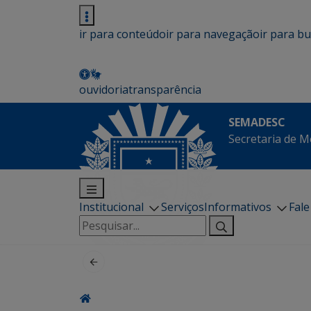
ir para conteúdo
ir para navegação
ir para b
ouvidoria
transparência
SEMADESC
Secretaria de M
Institucional
Serviços
Informativos
Fal
Pesquisar
por: