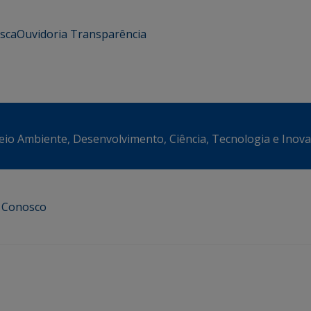
usca
Ouvidoria
Transparência
eio Ambiente, Desenvolvimento, Ciência, Tecnologia e Inov
e Conosco