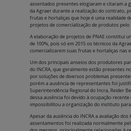
assentados presentes elogiaram e citaram a g
da Agraer durante a realização do contrato, p
frutas e hortaliças que hoje é uma realidade 
projetos de comercialização de produtos pelo
A elaboração de projetos de PNAE constitui u
de 100%, pois só em 2015 os técnicos da Agra
comercializarem suas frutas e hortaliças nas e
Um dos principais anseios dos produtores par
do INCRA, que geralmente estão presentes no
por soluções de diversos problemas presente
porém a ausência de representantes foi justif
Superintendência Regional do Incra, Reider Bene
dessa ausência foi devido à ocupação recente
impossibilitou a organização do instituto par
Apesar da ausência do INCRA a avaliação dos
assentamentos foi realizada normalmente pel
dos mesmos, principalmente relacionadas à re