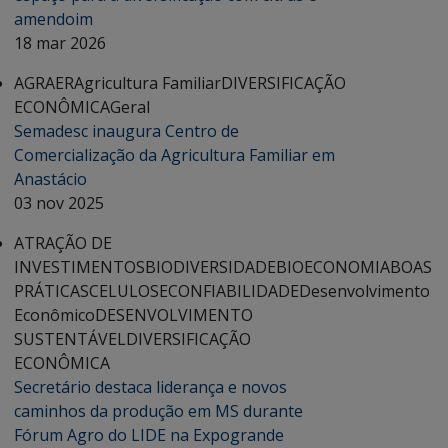
amendoim
18 mar 2026
AGRAER
Agricultura Familiar
DIVERSIFICAÇÃO
ECONÔMICA
Geral
Semadesc inaugura Centro de
Comercialização da Agricultura Familiar em
Anastácio
03 nov 2025
ATRAÇÃO DE
INVESTIMENTOS
BIODIVERSIDADE
BIOECONOMIA
BOAS
PRÁTICAS
CELULOSE
CONFIABILIDADE
Desenvolvimento
Econômico
DESENVOLVIMENTO
SUSTENTÁVEL
DIVERSIFICAÇÃO
ECONÔMICA
Secretário destaca liderança e novos
caminhos da produção em MS durante
Fórum Agro do LIDE na Expogrande