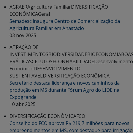
AGRAER
Agricultura Familiar
DIVERSIFICAÇÃO
ECONÔMICA
Geral
Semadesc inaugura Centro de Comercialização da
Agricultura Familiar em Anastácio
03 nov 2025
ATRAÇÃO DE
INVESTIMENTOS
BIODIVERSIDADE
BIOECONOMIA
BOA
PRÁTICAS
CELULOSE
CONFIABILIDADE
Desenvolvimento
Econômico
DESENVOLVIMENTO
SUSTENTÁVEL
DIVERSIFICAÇÃO ECONÔMICA
Secretário destaca liderança e novos caminhos da
produção em MS durante Fórum Agro do LIDE na
Expogrande
10 abr 2025
DIVERSIFICAÇÃO ECONÔMICA
FCO
Conselho do FCO aprova R$ 219,7 milhões para novos
empreendimentos em MS, com destaque para irrigação