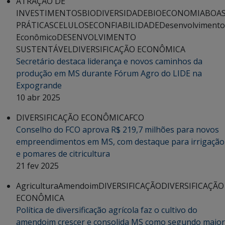
ATRAÇÃO DE
INVESTIMENTOS
BIODIVERSIDADE
BIOECONOMIA
BOA
PRÁTICAS
CELULOSE
CONFIABILIDADE
Desenvolvimento
Econômico
DESENVOLVIMENTO
SUSTENTÁVEL
DIVERSIFICAÇÃO ECONÔMICA
Secretário destaca liderança e novos caminhos da
produção em MS durante Fórum Agro do LIDE na
Expogrande
10 abr 2025
DIVERSIFICAÇÃO ECONÔMICA
FCO
Conselho do FCO aprova R$ 219,7 milhões para novos
empreendimentos em MS, com destaque para irrigação
e pomares de citricultura
21 fev 2025
Agricultura
Amendoim
DIVERSIFICAÇÃO
DIVERSIFICAÇÃO
ECONÔMICA
Política de diversificação agrícola faz o cultivo do
amendoim crescer e consolida MS como segundo maior