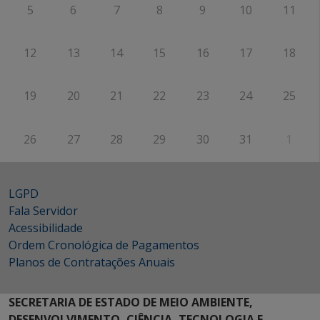
5
6
7
8
9
10
11
12
13
14
15
16
17
18
19
20
21
22
23
24
25
26
27
28
29
30
31
1
LGPD
Fala Servidor
Acessibilidade
Ordem Cronológica de Pagamentos
Planos de Contratações Anuais
SECRETARIA DE ESTADO DE MEIO AMBIENTE,
DESENVOLVIMENTO, CIÊNCIA, TECNOLOGIA E