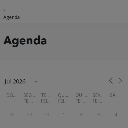
Agenda
Agenda
DOMINGO
SEGUNDA-
TERÇA-
QUARTA-
QUINTA-
SEXTA-
SÁBADO
FEIRA
FEIRA
FEIRA
FEIRA
FEIRA
28
29
30
1
2
3
4