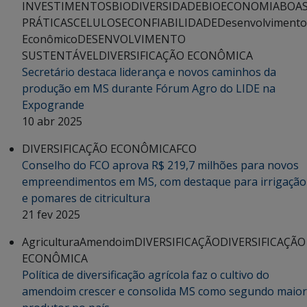
INVESTIMENTOS
BIODIVERSIDADE
BIOECONOMIA
BOA
PRÁTICAS
CELULOSE
CONFIABILIDADE
Desenvolvimento
Econômico
DESENVOLVIMENTO
SUSTENTÁVEL
DIVERSIFICAÇÃO ECONÔMICA
Secretário destaca liderança e novos caminhos da
produção em MS durante Fórum Agro do LIDE na
Expogrande
10 abr 2025
DIVERSIFICAÇÃO ECONÔMICA
FCO
Conselho do FCO aprova R$ 219,7 milhões para novos
empreendimentos em MS, com destaque para irrigação
e pomares de citricultura
21 fev 2025
Agricultura
Amendoim
DIVERSIFICAÇÃO
DIVERSIFICAÇÃO
ECONÔMICA
Política de diversificação agrícola faz o cultivo do
amendoim crescer e consolida MS como segundo maior