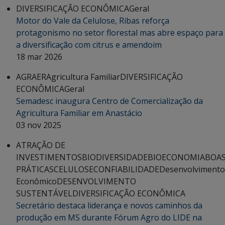
DIVERSIFICAÇÃO ECONÔMICA
Geral
Motor do Vale da Celulose, Ribas reforça
protagonismo no setor florestal mas abre espaço para
a diversificação com citrus e amendoim
18 mar 2026
AGRAER
Agricultura Familiar
DIVERSIFICAÇÃO
ECONÔMICA
Geral
Semadesc inaugura Centro de Comercialização da
Agricultura Familiar em Anastácio
03 nov 2025
ATRAÇÃO DE
INVESTIMENTOS
BIODIVERSIDADE
BIOECONOMIA
BOA
PRÁTICAS
CELULOSE
CONFIABILIDADE
Desenvolvimento
Econômico
DESENVOLVIMENTO
SUSTENTÁVEL
DIVERSIFICAÇÃO ECONÔMICA
Secretário destaca liderança e novos caminhos da
produção em MS durante Fórum Agro do LIDE na