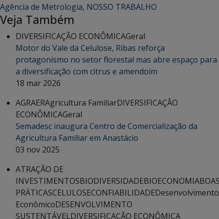
Agência de Metrologia
,
NOSSO TRABALHO
Veja Também
DIVERSIFICAÇÃO ECONÔMICA
Geral
Motor do Vale da Celulose, Ribas reforça
protagonismo no setor florestal mas abre espaço para
a diversificação com citrus e amendoim
18 mar 2026
AGRAER
Agricultura Familiar
DIVERSIFICAÇÃO
ECONÔMICA
Geral
Semadesc inaugura Centro de Comercialização da
Agricultura Familiar em Anastácio
03 nov 2025
ATRAÇÃO DE
INVESTIMENTOS
BIODIVERSIDADE
BIOECONOMIA
BOA
PRÁTICAS
CELULOSE
CONFIABILIDADE
Desenvolvimento
Econômico
DESENVOLVIMENTO
SUSTENTÁVEL
DIVERSIFICAÇÃO ECONÔMICA