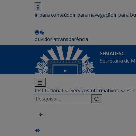
ir para conteúdo
ir para navegação
ir para b
ouvidoria
transparência
SEMADESC
Secretaria de M
Institucional
Serviços
Informativos
Fal
Pesquisar
por: