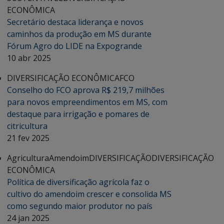
ECONÔMICA
Secretário destaca liderança e novos
caminhos da produção em MS durante
Fórum Agro do LIDE na Expogrande
10 abr 2025
DIVERSIFICAÇÃO ECONÔMICA
FCO
Conselho do FCO aprova R$ 219,7 milhões
para novos empreendimentos em MS, com
destaque para irrigação e pomares de
citricultura
21 fev 2025
Agricultura
Amendoim
DIVERSIFICAÇÃO
DIVERSIFICAÇÃO
ECONÔMICA
Política de diversificação agrícola faz o
cultivo do amendoim crescer e consolida MS
como segundo maior produtor no país
24 jan 2025