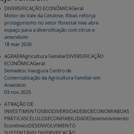
DIVERSIFICAÇÃO ECONÔMICA
Geral
Motor do Vale da Celulose, Ribas reforça
protagonismo no setor florestal mas abre
espaço para a diversificação com citrus e
amendoim
18 mar 2026
AGRAER
Agricultura Familiar
DIVERSIFICAÇÃO
ECONÔMICA
Geral
Semadesc inaugura Centro de
Comercialização da Agricultura Familiar em
Anastácio
03 nov 2025
ATRAÇÃO DE
INVESTIMENTOS
BIODIVERSIDADE
BIOECONOMIA
BOAS
PRÁTICAS
CELULOSE
CONFIABILIDADE
Desenvolvimento
Econômico
DESENVOLVIMENTO
SUSTENTÁVEL
DIVERSIFICAÇÃO