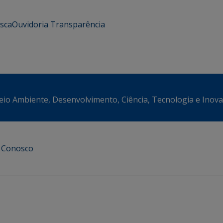
usca
Ouvidoria
Transparência
eio Ambiente, Desenvolvimento, Ciência, Tecnologia e Inov
e Conosco