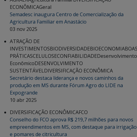
ECONÔMICA
Geral
Semadesc inaugura Centro de Comercialização da
Agricultura Familiar em Anastácio
03 nov 2025
ATRAÇÃO DE
INVESTIMENTOS
BIODIVERSIDADE
BIOECONOMIA
BOA
PRÁTICAS
CELULOSE
CONFIABILIDADE
Desenvolvimento
Econômico
DESENVOLVIMENTO
SUSTENTÁVEL
DIVERSIFICAÇÃO ECONÔMICA
Secretário destaca liderança e novos caminhos da
produção em MS durante Fórum Agro do LIDE na
Expogrande
10 abr 2025
DIVERSIFICAÇÃO ECONÔMICA
FCO
Conselho do FCO aprova R$ 219,7 milhões para novos
empreendimentos em MS, com destaque para irrigação
e pomares de citricultura