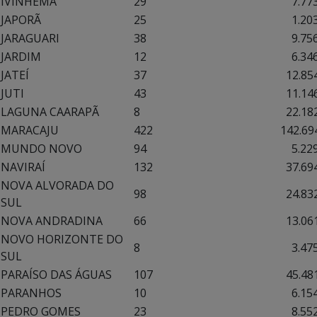
IVINHEMA
29
7.773,
JAPORÃ
25
1.203,
JARAGUARI
38
9.756,
JARDIM
12
6.346,
JATEÍ
37
12.854,
JUTI
43
11.146,
LAGUNA CAARAPÃ
8
22.182,
MARACAJU
422
142.694,
MUNDO NOVO
94
5.229,
NAVIRAÍ
132
37.694,
NOVA ALVORADA DO
98
24.832,
SUL
NOVA ANDRADINA
66
13.061,
NOVO HORIZONTE DO
8
3.475,
SUL
PARAÍSO DAS ÁGUAS
107
45.481,
PARANHOS
10
6.154,
PEDRO GOMES
23
8.552,