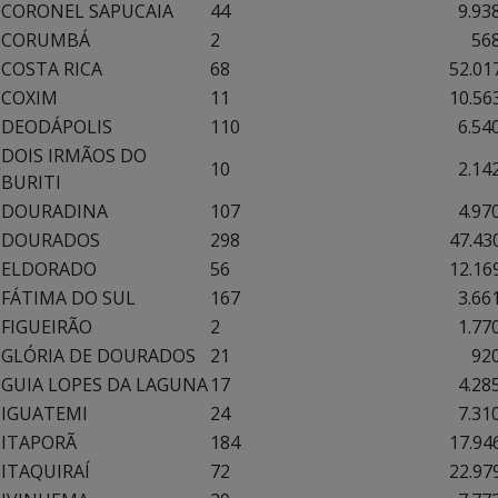
CORONEL SAPUCAIA
44
9.938,
CORUMBÁ
2
568,0
COSTA RICA
68
52.017,
COXIM
11
10.563,
DEODÁPOLIS
110
6.540,
DOIS IRMÃOS DO
10
2.142,
BURITI
DOURADINA
107
4.970,
DOURADOS
298
47.430,
ELDORADO
56
12.169,
FÁTIMA DO SUL
167
3.661,
FIGUEIRÃO
2
1.770,
GLÓRIA DE DOURADOS
21
920,0
GUIA LOPES DA LAGUNA
17
4.285,
IGUATEMI
24
7.310,
ITAPORÃ
184
17.946,
ITAQUIRAÍ
72
22.979,