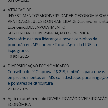
03 nov 2025
ATRAÇÃO DE
INVESTIMENTOS
BIODIVERSIDADE
BIOECONOMIA
BOA
PRÁTICAS
CELULOSE
CONFIABILIDADE
Desenvolvimento
Econômico
DESENVOLVIMENTO
SUSTENTÁVEL
DIVERSIFICAÇÃO ECONÔMICA
Secretário destaca liderança e novos caminhos da
produção em MS durante Fórum Agro do LIDE na
Expogrande
10 abr 2025
DIVERSIFICAÇÃO ECONÔMICA
FCO
Conselho do FCO aprova R$ 219,7 milhões para novos
empreendimentos em MS, com destaque para irrigação
e pomares de citricultura
21 fev 2025
Agricultura
Amendoim
DIVERSIFICAÇÃO
DIVERSIFICAÇÃO
ECONÔMICA