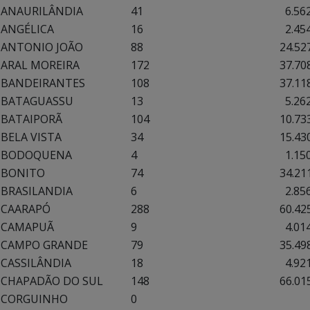
ANAURILÂNDIA
41
6.562,
ANGÉLICA
16
2.454,
ANTONIO JOÃO
88
24.527,
ARAL MOREIRA
172
37.708,
BANDEIRANTES
108
37.118,
BATAGUASSU
13
5.262,
BATAIPORÃ
104
10.733,
BELA VISTA
34
15.430,
BODOQUENA
4
1.150,
BONITO
74
34.211,
BRASILANDIA
6
2.856,
CAARAPÓ
288
60.425,
CAMAPUÃ
9
4.014,
CAMPO GRANDE
79
35.498,
CASSILÂNDIA
18
4.921,
CHAPADÃO DO SUL
148
66.015,
CORGUINHO
0