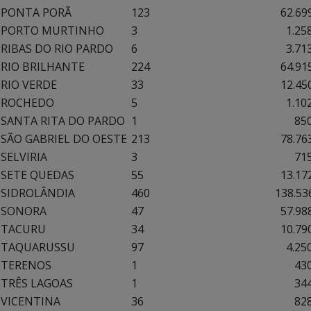
PONTA PORÃ
123
62.699,
PORTO MURTINHO
3
1.258,
RIBAS DO RIO PARDO
6
3.713,
RIO BRILHANTE
224
64.915,
RIO VERDE
33
12.450,
ROCHEDO
5
1.102,
SANTA RITA DO PARDO
1
850,0
SÃO GABRIEL DO OESTE
213
78.763,
SELVIRIA
3
715,0
SETE QUEDAS
55
13.172,
SIDROLÂNDIA
460
138.536,
SONORA
47
57.988,
TACURU
34
10.790,
TAQUARUSSU
97
4.250,
TERENOS
1
430,0
TRÊS LAGOAS
1
344,0
VICENTINA
36
828,0