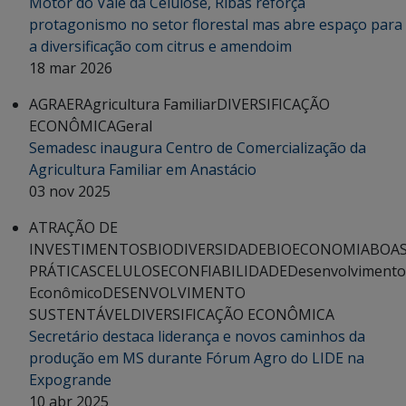
Motor do Vale da Celulose, Ribas reforça
protagonismo no setor florestal mas abre espaço para
a diversificação com citrus e amendoim
18 mar 2026
AGRAER
Agricultura Familiar
DIVERSIFICAÇÃO
ECONÔMICA
Geral
Semadesc inaugura Centro de Comercialização da
Agricultura Familiar em Anastácio
03 nov 2025
ATRAÇÃO DE
INVESTIMENTOS
BIODIVERSIDADE
BIOECONOMIA
BOA
PRÁTICAS
CELULOSE
CONFIABILIDADE
Desenvolvimento
Econômico
DESENVOLVIMENTO
SUSTENTÁVEL
DIVERSIFICAÇÃO ECONÔMICA
Secretário destaca liderança e novos caminhos da
produção em MS durante Fórum Agro do LIDE na
Expogrande
10 abr 2025