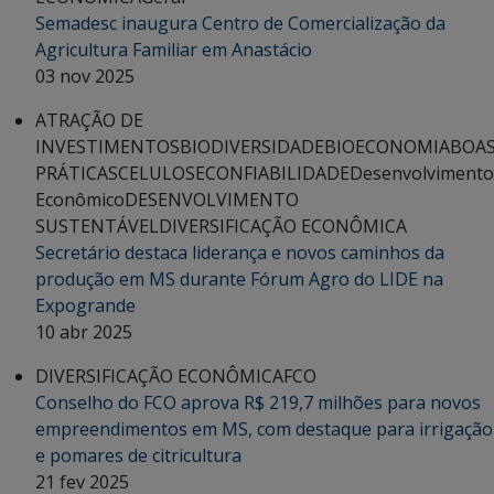
Semadesc inaugura Centro de Comercialização da
Agricultura Familiar em Anastácio
03 nov 2025
ATRAÇÃO DE
INVESTIMENTOS
BIODIVERSIDADE
BIOECONOMIA
BOA
PRÁTICAS
CELULOSE
CONFIABILIDADE
Desenvolvimento
Econômico
DESENVOLVIMENTO
SUSTENTÁVEL
DIVERSIFICAÇÃO ECONÔMICA
Secretário destaca liderança e novos caminhos da
produção em MS durante Fórum Agro do LIDE na
Expogrande
10 abr 2025
DIVERSIFICAÇÃO ECONÔMICA
FCO
Conselho do FCO aprova R$ 219,7 milhões para novos
empreendimentos em MS, com destaque para irrigação
e pomares de citricultura
21 fev 2025