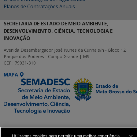
Planos de Contratações Anuais
SECRETARIA DE ESTADO DE MEIO AMBIENTE,
DESENVOLVIMENTO, CIÊNCIA, TECNOLOGIA E
INOVAÇÃO
Avenida Desembargador José Nunes da Cunha s/n - Bloco 12
Parque dos Poderes - Campo Grande | MS
CEP.: 79031-310
MAPA
SETDIG | Secretaria-
Executiva de
Transformação Digital
Utilizamos cookies para permitir uma melhor experiência