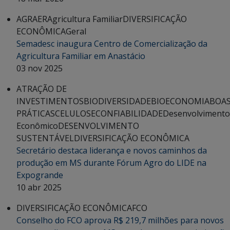
AGRAER
Agricultura Familiar
DIVERSIFICAÇÃO
ECONÔMICA
Geral
Semadesc inaugura Centro de Comercialização da
Agricultura Familiar em Anastácio
03 nov 2025
ATRAÇÃO DE
INVESTIMENTOS
BIODIVERSIDADE
BIOECONOMIA
BOA
PRÁTICAS
CELULOSE
CONFIABILIDADE
Desenvolvimento
Econômico
DESENVOLVIMENTO
SUSTENTÁVEL
DIVERSIFICAÇÃO ECONÔMICA
Secretário destaca liderança e novos caminhos da
produção em MS durante Fórum Agro do LIDE na
Expogrande
10 abr 2025
DIVERSIFICAÇÃO ECONÔMICA
FCO
Conselho do FCO aprova R$ 219,7 milhões para novos