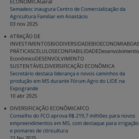
ECONÔMICA
Geral
Semadesc inaugura Centro de Comercialização da
Agricultura Familiar em Anastácio
03 nov 2025
ATRAÇÃO DE
INVESTIMENTOS
BIODIVERSIDADE
BIOECONOMIA
BOA
PRÁTICAS
CELULOSE
CONFIABILIDADE
Desenvolvimento
Econômico
DESENVOLVIMENTO
SUSTENTÁVEL
DIVERSIFICAÇÃO ECONÔMICA
Secretário destaca liderança e novos caminhos da
produção em MS durante Fórum Agro do LIDE na
Expogrande
10 abr 2025
DIVERSIFICAÇÃO ECONÔMICA
FCO
Conselho do FCO aprova R$ 219,7 milhões para novos
empreendimentos em MS, com destaque para irrigação
e pomares de citricultura
21 fev 2025