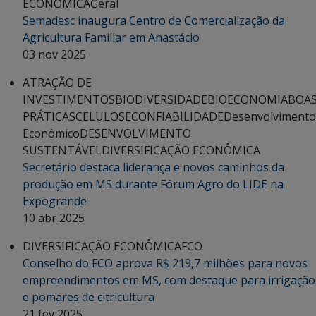
ECONÔMICA
Geral
Semadesc inaugura Centro de Comercialização da
Agricultura Familiar em Anastácio
03 nov 2025
ATRAÇÃO DE
INVESTIMENTOS
BIODIVERSIDADE
BIOECONOMIA
BOA
PRÁTICAS
CELULOSE
CONFIABILIDADE
Desenvolvimento
Econômico
DESENVOLVIMENTO
SUSTENTÁVEL
DIVERSIFICAÇÃO ECONÔMICA
Secretário destaca liderança e novos caminhos da
produção em MS durante Fórum Agro do LIDE na
Expogrande
10 abr 2025
DIVERSIFICAÇÃO ECONÔMICA
FCO
Conselho do FCO aprova R$ 219,7 milhões para novos
empreendimentos em MS, com destaque para irrigação
e pomares de citricultura
21 fev 2025