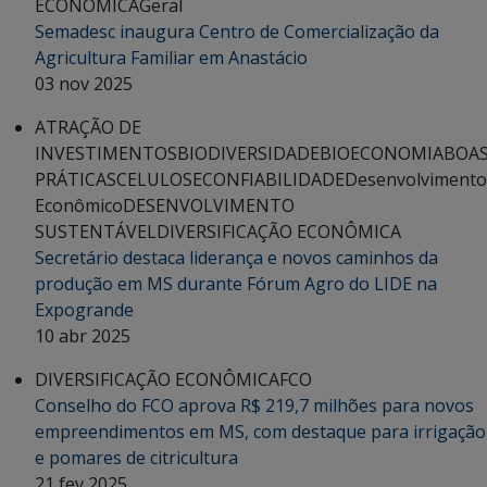
ECONÔMICA
Geral
Semadesc inaugura Centro de Comercialização da
Agricultura Familiar em Anastácio
03 nov 2025
ATRAÇÃO DE
INVESTIMENTOS
BIODIVERSIDADE
BIOECONOMIA
BOA
PRÁTICAS
CELULOSE
CONFIABILIDADE
Desenvolvimento
Econômico
DESENVOLVIMENTO
SUSTENTÁVEL
DIVERSIFICAÇÃO ECONÔMICA
Secretário destaca liderança e novos caminhos da
produção em MS durante Fórum Agro do LIDE na
Expogrande
10 abr 2025
DIVERSIFICAÇÃO ECONÔMICA
FCO
Conselho do FCO aprova R$ 219,7 milhões para novos
empreendimentos em MS, com destaque para irrigação
e pomares de citricultura
21 fev 2025