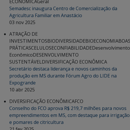
ECONÔMICA
Geral
Semadesc inaugura Centro de Comercialização da
Agricultura Familiar em Anastácio
03 nov 2025
ATRAÇÃO DE
INVESTIMENTOS
BIODIVERSIDADE
BIOECONOMIA
BOA
PRÁTICAS
CELULOSE
CONFIABILIDADE
Desenvolvimento
Econômico
DESENVOLVIMENTO
SUSTENTÁVEL
DIVERSIFICAÇÃO ECONÔMICA
Secretário destaca liderança e novos caminhos da
produção em MS durante Fórum Agro do LIDE na
Expogrande
10 abr 2025
DIVERSIFICAÇÃO ECONÔMICA
FCO
Conselho do FCO aprova R$ 219,7 milhões para novos
empreendimentos em MS, com destaque para irrigação
e pomares de citricultura
21 fev 2025