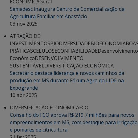
ECONÔMICA
Geral
Semadesc inaugura Centro de Comercialização da
Agricultura Familiar em Anastácio
03 nov 2025
ATRAÇÃO DE
INVESTIMENTOS
BIODIVERSIDADE
BIOECONOMIA
BOA
PRÁTICAS
CELULOSE
CONFIABILIDADE
Desenvolvimento
Econômico
DESENVOLVIMENTO
SUSTENTÁVEL
DIVERSIFICAÇÃO ECONÔMICA
Secretário destaca liderança e novos caminhos da
produção em MS durante Fórum Agro do LIDE na
Expogrande
10 abr 2025
DIVERSIFICAÇÃO ECONÔMICA
FCO
Conselho do FCO aprova R$ 219,7 milhões para novos
empreendimentos em MS, com destaque para irrigação
e pomares de citricultura
21 fev 2025