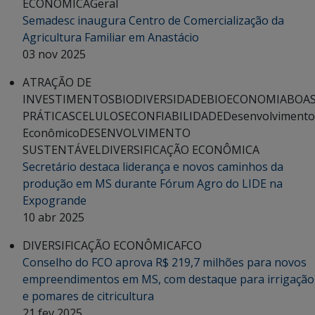
ECONÔMICA
Geral
Semadesc inaugura Centro de Comercialização da
Agricultura Familiar em Anastácio
03 nov 2025
ATRAÇÃO DE
INVESTIMENTOS
BIODIVERSIDADE
BIOECONOMIA
BOA
PRÁTICAS
CELULOSE
CONFIABILIDADE
Desenvolvimento
Econômico
DESENVOLVIMENTO
SUSTENTÁVEL
DIVERSIFICAÇÃO ECONÔMICA
Secretário destaca liderança e novos caminhos da
produção em MS durante Fórum Agro do LIDE na
Expogrande
10 abr 2025
DIVERSIFICAÇÃO ECONÔMICA
FCO
Conselho do FCO aprova R$ 219,7 milhões para novos
empreendimentos em MS, com destaque para irrigação
e pomares de citricultura
21 fev 2025