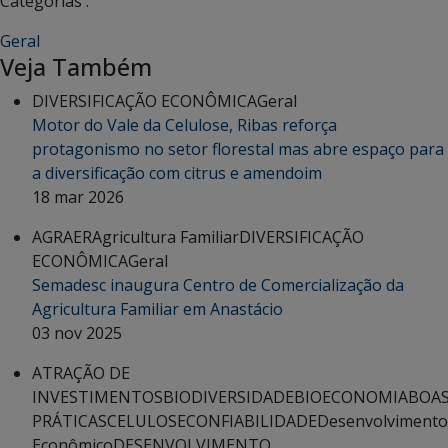
Categorias :
Geral
Veja Também
DIVERSIFICAÇÃO ECONÔMICA
Geral
Motor do Vale da Celulose, Ribas reforça
protagonismo no setor florestal mas abre espaço para
a diversificação com citrus e amendoim
18 mar 2026
AGRAER
Agricultura Familiar
DIVERSIFICAÇÃO
ECONÔMICA
Geral
Semadesc inaugura Centro de Comercialização da
Agricultura Familiar em Anastácio
03 nov 2025
ATRAÇÃO DE
INVESTIMENTOS
BIODIVERSIDADE
BIOECONOMIA
BOA
PRÁTICAS
CELULOSE
CONFIABILIDADE
Desenvolvimento
Econômico
DESENVOLVIMENTO