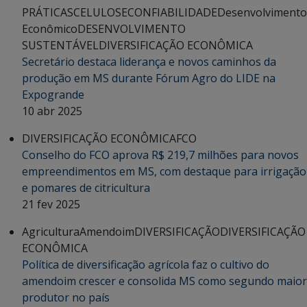
PRÁTICAS
CELULOSE
CONFIABILIDADE
Desenvolvimento
Econômico
DESENVOLVIMENTO
SUSTENTÁVEL
DIVERSIFICAÇÃO ECONÔMICA
Secretário destaca liderança e novos caminhos da
produção em MS durante Fórum Agro do LIDE na
Expogrande
10 abr 2025
DIVERSIFICAÇÃO ECONÔMICA
FCO
Conselho do FCO aprova R$ 219,7 milhões para novos
empreendimentos em MS, com destaque para irrigação
e pomares de citricultura
21 fev 2025
Agricultura
Amendoim
DIVERSIFICAÇÃO
DIVERSIFICAÇÃO
ECONÔMICA
Política de diversificação agrícola faz o cultivo do
amendoim crescer e consolida MS como segundo maior
produtor no país