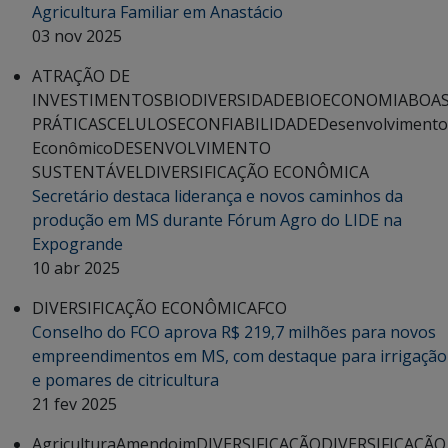
Agricultura Familiar em Anastácio
03 nov 2025
ATRAÇÃO DE
INVESTIMENTOS
BIODIVERSIDADE
BIOECONOMIA
BOA
PRÁTICAS
CELULOSE
CONFIABILIDADE
Desenvolvimento
Econômico
DESENVOLVIMENTO
SUSTENTÁVEL
DIVERSIFICAÇÃO ECONÔMICA
Secretário destaca liderança e novos caminhos da
produção em MS durante Fórum Agro do LIDE na
Expogrande
10 abr 2025
DIVERSIFICAÇÃO ECONÔMICA
FCO
Conselho do FCO aprova R$ 219,7 milhões para novos
empreendimentos em MS, com destaque para irrigação
e pomares de citricultura
21 fev 2025
Agricultura
Amendoim
DIVERSIFICAÇÃO
DIVERSIFICAÇÃO