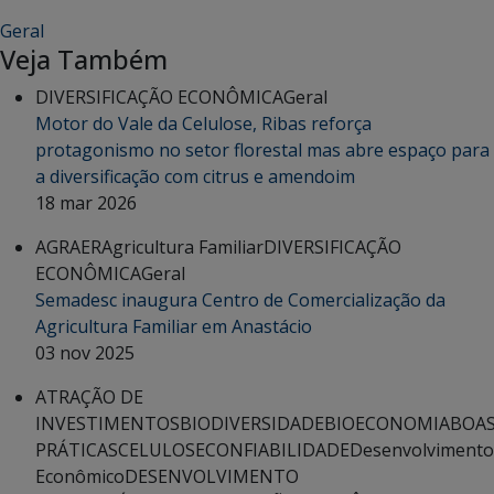
Geral
Veja Também
DIVERSIFICAÇÃO ECONÔMICA
Geral
Motor do Vale da Celulose, Ribas reforça
protagonismo no setor florestal mas abre espaço para
a diversificação com citrus e amendoim
18 mar 2026
AGRAER
Agricultura Familiar
DIVERSIFICAÇÃO
ECONÔMICA
Geral
Semadesc inaugura Centro de Comercialização da
Agricultura Familiar em Anastácio
03 nov 2025
ATRAÇÃO DE
INVESTIMENTOS
BIODIVERSIDADE
BIOECONOMIA
BOA
PRÁTICAS
CELULOSE
CONFIABILIDADE
Desenvolvimento
Econômico
DESENVOLVIMENTO