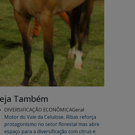
eja Também
DIVERSIFICAÇÃO ECONÔMICA
Geral
Motor do Vale da Celulose, Ribas reforça
protagonismo no setor florestal mas abre
espaço para a diversificação com citrus e