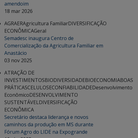
amendoim
18 mar 2026
AGRAER
Agricultura Familiar
DIVERSIFICAÇÃO
ECONÔMICA
Geral
Semadesc inaugura Centro de
Comercialização da Agricultura Familiar em
Anastácio
03 nov 2025
ATRAÇÃO DE
INVESTIMENTOS
BIODIVERSIDADE
BIOECONOMIA
BOAS
PRÁTICAS
CELULOSE
CONFIABILIDADE
Desenvolvimento
Econômico
DESENVOLVIMENTO
SUSTENTÁVEL
DIVERSIFICAÇÃO
ECONÔMICA
Secretário destaca liderança e novos
caminhos da produção em MS durante
Fórum Agro do LIDE na Expogrande