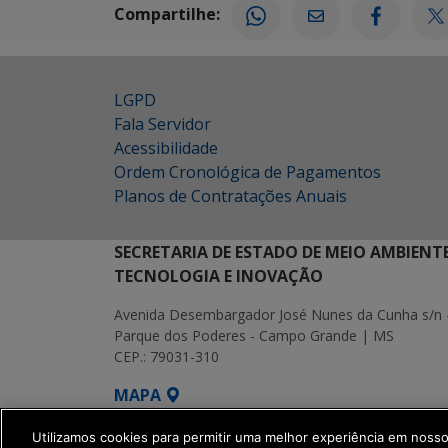
Compartilhe:
LGPD
Fala Servidor
Acessibilidade
Ordem Cronológica de Pagamentos
Planos de Contratações Anuais
SECRETARIA DE ESTADO DE MEIO AMBIENT
TECNOLOGIA E INOVAÇÃO
Avenida Desembargador José Nunes da Cunha s/n 
Parque dos Poderes - Campo Grande | MS
CEP.: 79031-310
MAPA
SETDIG | Secretaria-Executiva de Transf
Utilizamos cookies para permitir uma melhor experiência em noss