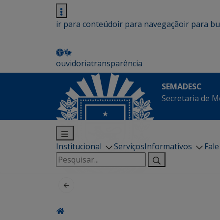
ir para conteúdo
ir para navegação
ir para b
ouvidoria
transparência
SEMADESC
Secretaria de M
Institucional
Serviços
Informativos
Fal
Pesquisar
por: