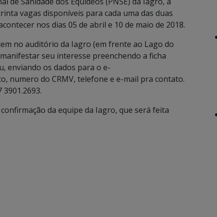
 de Sanidade dos Equídeos (PNSE) da Iagro, a
trinta vagas disponíveis para cada uma das duas
ontecer nos dias 05 de abril e 10 de maio de 2018.
cem no auditório da Iagro (em frente ao Lago do
manifestar seu interesse preenchendo a ficha
ou, enviando os dados para o e-
, numero do CRMV, telefone e e-mail pra contato.
 3901.2693.
confirmação da equipe da Iagro, que será feita