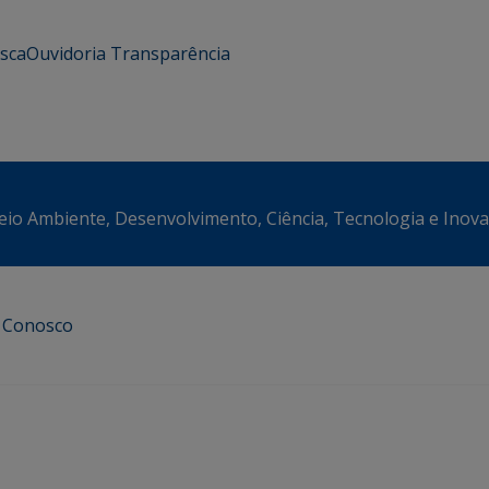
usca
Ouvidoria
Transparência
eio Ambiente, Desenvolvimento, Ciência, Tecnologia e Inov
e Conosco