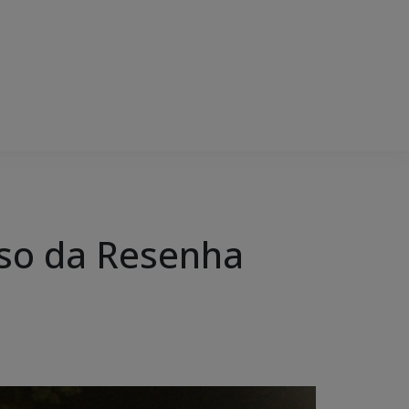
rso da Resenha
l