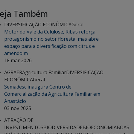
eja Também
DIVERSIFICAÇÃO ECONÔMICA
Geral
Motor do Vale da Celulose, Ribas reforça
protagonismo no setor florestal mas abre
espaço para a diversificação com citrus e
amendoim
18 mar 2026
AGRAER
Agricultura Familiar
DIVERSIFICAÇÃO
ECONÔMICA
Geral
Semadesc inaugura Centro de
Comercialização da Agricultura Familiar em
Anastácio
03 nov 2025
ATRAÇÃO DE
INVESTIMENTOS
BIODIVERSIDADE
BIOECONOMIA
BOAS