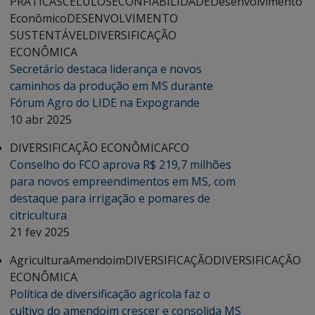
PRÁTICAS
CELULOSE
CONFIABILIDADE
Desenvolvimento
Econômico
DESENVOLVIMENTO
SUSTENTÁVEL
DIVERSIFICAÇÃO
ECONÔMICA
Secretário destaca liderança e novos
caminhos da produção em MS durante
Fórum Agro do LIDE na Expogrande
10 abr 2025
DIVERSIFICAÇÃO ECONÔMICA
FCO
Conselho do FCO aprova R$ 219,7 milhões
para novos empreendimentos em MS, com
destaque para irrigação e pomares de
citricultura
21 fev 2025
Agricultura
Amendoim
DIVERSIFICAÇÃO
DIVERSIFICAÇÃO
ECONÔMICA
Política de diversificação agrícola faz o
cultivo do amendoim crescer e consolida MS