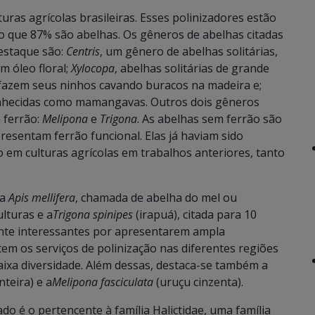
turas agrícolas brasileiras. Esses polinizadores estão
do que 87% são abelhas. Os gêneros de abelhas citadas
estaque são:
Centris
, um gênero de abelhas solitárias,
m óleo floral;
Xylocopa
, abelhas solitárias de grande
 fazem seus ninhos cavando buracos na madeira e;
nhecidas como mamangavas. Outros dois gêneros
 ferrão:
Melipona
e
Trigona
. As abelhas sem ferrão são
resentam ferrão funcional. Elas já haviam sido
 em culturas agrícolas em trabalhos anteriores, tanto
 a
Apis mellifera
, chamada de abelha do mel ou
ulturas e a
Trigona spinipes
(irapuá), citada para 10
ente interessantes por apresentarem ampla
tem os serviços de polinização nas diferentes regiões
aixa diversidade. Além dessas, destaca-se também a
teira) e a
Melipona fasciculata
(uruçu cinzenta).
do é o pertencente à família Halictidae, uma família