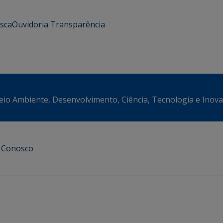
usca
Ouvidoria
Transparência
eio Ambiente, Desenvolvimento, Ciência, Tecnologia e Inov
e Conosco