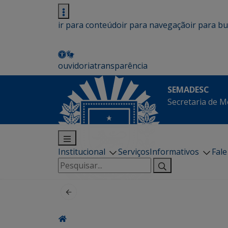
ir para conteúdo
ir para navegação
ir para b
ouvidoria
transparência
SEMADESC
Secretaria de M
Institucional
Serviços
Informativos
Fal
Pesquisar
por: