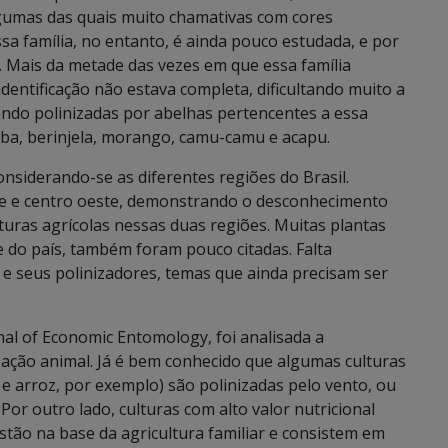
lgumas das quais muito chamativas com cores
ssa família, no entanto, é ainda pouco estudada, e por
cil. Mais da metade das vezes em que essa família
dentificação não estava completa, dificultando muito a
endo polinizadas por abelhas pertencentes a essa
eba, berinjela, morango, camu-camu e acapu.
siderando-se as diferentes regiões do Brasil.
te e centro oeste, demonstrando o desconhecimento
lturas agrícolas nessas duas regiões. Muitas plantas
e do país, também foram pouco citadas. Falta
 e seus polinizadores, temas que ainda precisam ser
al of Economic Entomology, foi analisada a
zação animal. Já é bem conhecido que algumas culturas
e arroz, por exemplo) são polinizadas pelo vento, ou
or outro lado, culturas com alto valor nutricional
stão na base da agricultura familiar e consistem em