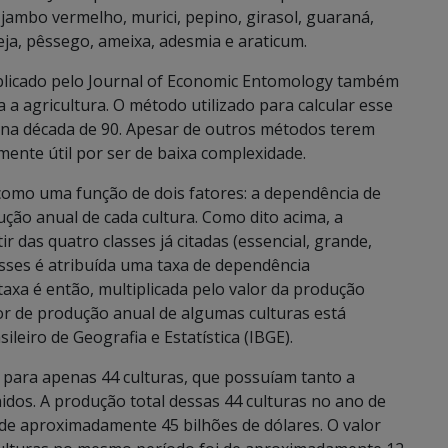
jambo vermelho, murici, pepino, girasol, guaraná,
ja, pêssego, ameixa, adesmia e araticum.
ublicado pelo Journal of Economic Entomology também
 a agricultura. O método utilizado para calcular esse
s na década de 90. Apesar de outros métodos terem
mente útil por ser de baixa complexidade.
 como uma função de dois fatores: a dependência de
ução anual de cada cultura. Como dito acima, a
r das quatro classes já citadas (essencial, grande,
sses é atribuída uma taxa de dependência
a taxa é então, multiplicada pelo valor da produção
lor de produção anual de algumas culturas está
sileiro de Geografia e Estatística (IBGE).
ão para apenas 44 culturas, que possuíam tanto a
idos. A produção total dessas 44 culturas no ano de
oi de aproximadamente 45 bilhões de dólares. O valor