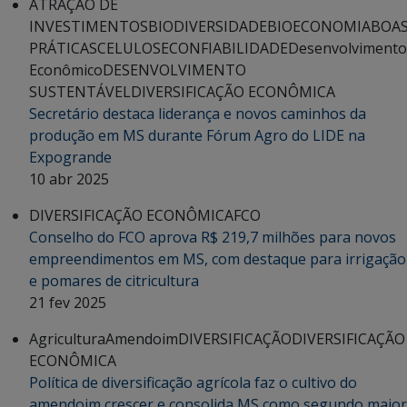
ATRAÇÃO DE
INVESTIMENTOS
BIODIVERSIDADE
BIOECONOMIA
BOA
PRÁTICAS
CELULOSE
CONFIABILIDADE
Desenvolvimento
Econômico
DESENVOLVIMENTO
SUSTENTÁVEL
DIVERSIFICAÇÃO ECONÔMICA
Secretário destaca liderança e novos caminhos da
produção em MS durante Fórum Agro do LIDE na
Expogrande
10 abr 2025
DIVERSIFICAÇÃO ECONÔMICA
FCO
Conselho do FCO aprova R$ 219,7 milhões para novos
empreendimentos em MS, com destaque para irrigação
e pomares de citricultura
21 fev 2025
Agricultura
Amendoim
DIVERSIFICAÇÃO
DIVERSIFICAÇÃO
ECONÔMICA
Política de diversificação agrícola faz o cultivo do
amendoim crescer e consolida MS como segundo maior