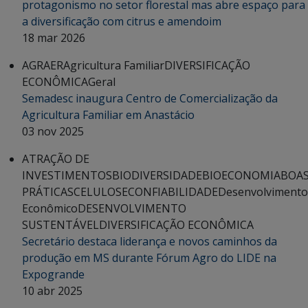
protagonismo no setor florestal mas abre espaço para
a diversificação com citrus e amendoim
18 mar 2026
AGRAER
Agricultura Familiar
DIVERSIFICAÇÃO
ECONÔMICA
Geral
Semadesc inaugura Centro de Comercialização da
Agricultura Familiar em Anastácio
03 nov 2025
ATRAÇÃO DE
INVESTIMENTOS
BIODIVERSIDADE
BIOECONOMIA
BOA
PRÁTICAS
CELULOSE
CONFIABILIDADE
Desenvolvimento
Econômico
DESENVOLVIMENTO
SUSTENTÁVEL
DIVERSIFICAÇÃO ECONÔMICA
Secretário destaca liderança e novos caminhos da
produção em MS durante Fórum Agro do LIDE na
Expogrande
10 abr 2025