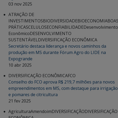
03 nov 2025
ATRAÇÃO DE
INVESTIMENTOS
BIODIVERSIDADE
BIOECONOMIA
BOA
PRÁTICAS
CELULOSE
CONFIABILIDADE
Desenvolvimento
Econômico
DESENVOLVIMENTO
SUSTENTÁVEL
DIVERSIFICAÇÃO ECONÔMICA
Secretário destaca liderança e novos caminhos da
produção em MS durante Fórum Agro do LIDE na
Expogrande
10 abr 2025
DIVERSIFICAÇÃO ECONÔMICA
FCO
Conselho do FCO aprova R$ 219,7 milhões para novos
empreendimentos em MS, com destaque para irrigação
e pomares de citricultura
21 fev 2025
Agricultura
Amendoim
DIVERSIFICAÇÃO
DIVERSIFICAÇÃO
ECONÔMICA