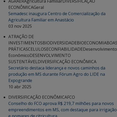
AGRAER
Agricultura Familiar
DIVERSIFICAÇÃO
ECONÔMICA
Geral
Semadesc inaugura Centro de Comercialização da
Agricultura Familiar em Anastácio
03 nov 2025
ATRAÇÃO DE
INVESTIMENTOS
BIODIVERSIDADE
BIOECONOMIA
BOA
PRÁTICAS
CELULOSE
CONFIABILIDADE
Desenvolvimento
Econômico
DESENVOLVIMENTO
SUSTENTÁVEL
DIVERSIFICAÇÃO ECONÔMICA
Secretário destaca liderança e novos caminhos da
produção em MS durante Fórum Agro do LIDE na
Expogrande
10 abr 2025
DIVERSIFICAÇÃO ECONÔMICA
FCO
Conselho do FCO aprova R$ 219,7 milhões para novos
empreendimentos em MS, com destaque para irrigação
e pomares de citricultura