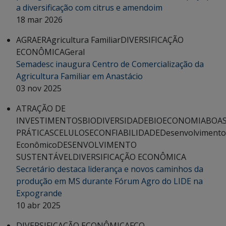
a diversificação com citrus e amendoim
18 mar 2026
AGRAER
Agricultura Familiar
DIVERSIFICAÇÃO
ECONÔMICA
Geral
Semadesc inaugura Centro de Comercialização da
Agricultura Familiar em Anastácio
03 nov 2025
ATRAÇÃO DE
INVESTIMENTOS
BIODIVERSIDADE
BIOECONOMIA
BOA
PRÁTICAS
CELULOSE
CONFIABILIDADE
Desenvolvimento
Econômico
DESENVOLVIMENTO
SUSTENTÁVEL
DIVERSIFICAÇÃO ECONÔMICA
Secretário destaca liderança e novos caminhos da
produção em MS durante Fórum Agro do LIDE na
Expogrande
10 abr 2025
DIVERSIFICAÇÃO ECONÔMICA
FCO