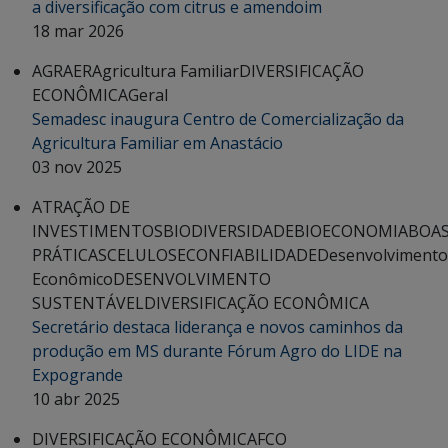
a diversificação com citrus e amendoim
18 mar 2026
AGRAER
Agricultura Familiar
DIVERSIFICAÇÃO
ECONÔMICA
Geral
Semadesc inaugura Centro de Comercialização da
Agricultura Familiar em Anastácio
03 nov 2025
ATRAÇÃO DE
INVESTIMENTOS
BIODIVERSIDADE
BIOECONOMIA
BOA
PRÁTICAS
CELULOSE
CONFIABILIDADE
Desenvolvimento
Econômico
DESENVOLVIMENTO
SUSTENTÁVEL
DIVERSIFICAÇÃO ECONÔMICA
Secretário destaca liderança e novos caminhos da
produção em MS durante Fórum Agro do LIDE na
Expogrande
10 abr 2025
DIVERSIFICAÇÃO ECONÔMICA
FCO