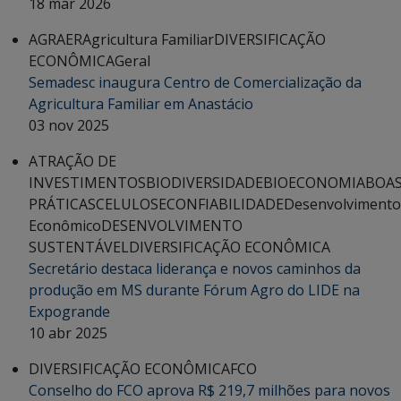
18 mar 2026
AGRAER
Agricultura Familiar
DIVERSIFICAÇÃO
ECONÔMICA
Geral
Semadesc inaugura Centro de Comercialização da
Agricultura Familiar em Anastácio
03 nov 2025
ATRAÇÃO DE
INVESTIMENTOS
BIODIVERSIDADE
BIOECONOMIA
BOA
PRÁTICAS
CELULOSE
CONFIABILIDADE
Desenvolvimento
Econômico
DESENVOLVIMENTO
SUSTENTÁVEL
DIVERSIFICAÇÃO ECONÔMICA
Secretário destaca liderança e novos caminhos da
produção em MS durante Fórum Agro do LIDE na
Expogrande
10 abr 2025
DIVERSIFICAÇÃO ECONÔMICA
FCO
Conselho do FCO aprova R$ 219,7 milhões para novos