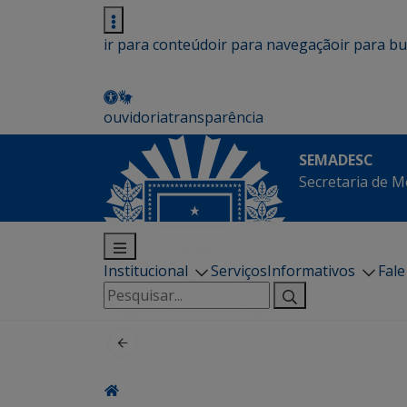
ir para conteúdo
ir para navegação
ir para b
ouvidoria
transparência
SEMADESC
Secretaria de M
Institucional
Serviços
Informativos
Fal
Pesquisar
por: