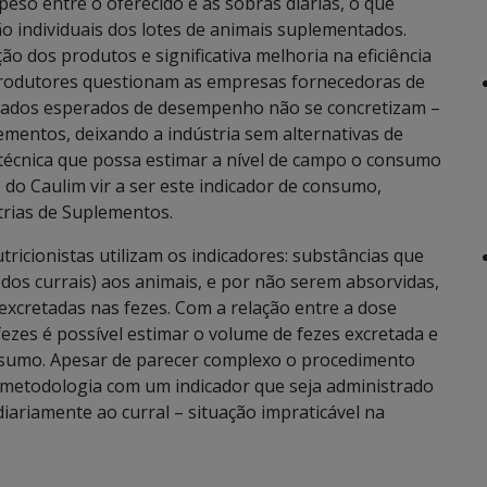
eso entre o oferecido e as sobras diárias, o que
o individuais dos lotes de animais suplementados.
ão dos produtos e significativa melhoria na eficiência
s produtores questionam as empresas fornecedoras de
tados esperados de desempenho não se concretizam –
mentos, deixando a indústria sem alternativas de
técnica que possa estimar a nível de campo o consumo
 do Caulim vir a ser este indicador de consumo,
trias de Suplementos.
ricionistas utilizam os indicadores: substâncias que
dos currais) aos animais, e por não serem absorvidas,
excretadas nas fezes. Com a relação entre a dose
fezes é possível estimar o volume de fezes excretada e
onsumo. Apesar de parecer complexo o procedimento
 metodologia com um indicador que seja administrado
iariamente ao curral – situação impraticável na