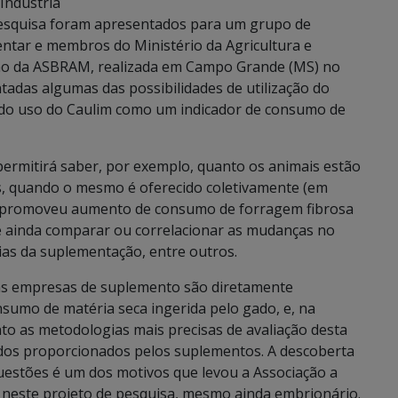
Indústria
pesquisa foram apresentados para um grupo de
ntar e membros do Ministério da Agricultura e
ão da ASBRAM, realizada em Campo Grande (MS) no
tadas algumas das possibilidades de utilização do
a do uso do Caulim como um indicador de consumo de
 permitirá saber, por exemplo, quanto os animais estão
, quando o mesmo é oferecido coletivamente (em
co promoveu aumento de consumo de forragem fibrosa
 e ainda comparar ou correlacionar as mudanças no
as da suplementação, entre outros.
 as empresas de suplemento são diretamente
sumo de matéria seca ingerida pelo gado, e, na
to as metodologias mais precisas de avaliação desta
tados proporcionados pelos suplementos. A descoberta
uestões é um dos motivos que levou a Associação a
 neste projeto de pesquisa, mesmo ainda embrionário.