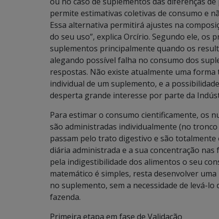
ou no caso de suplementos das diferenças de p
permite estimativas coletivas de consumo e nã
Essa alternativa permitirá ajustes na composiç
do seu uso”, explica Orcírio. Segundo ele, o
suplementos principalmente quando os resul
alegando possível falha no consumo dos suple
respostas. Não existe atualmente uma forma 
individual de um suplemento, e a possibilidade
desperta grande interesse por parte da Indús
Para estimar o consumo cientificamente, os nut
são administradas individualmente (no tronco 
passam pelo trato digestivo e são totalmente 
diária administrada e a sua concentração nas 
pela indigestibilidade dos alimentos o seu c
matemático é simples, resta desenvolver uma
no suplemento, sem a necessidade de levá-lo d
fazenda.
Primeira etapa em fase de Validação