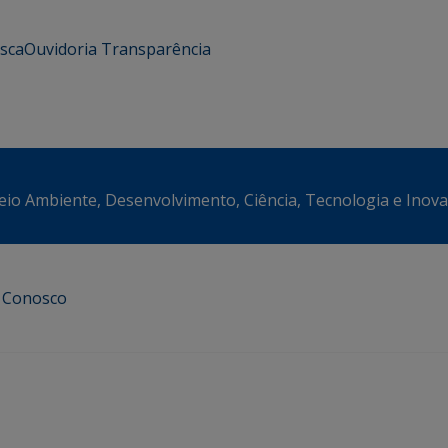
usca
Ouvidoria
Transparência
eio Ambiente, Desenvolvimento, Ciência, Tecnologia e Inov
e Conosco