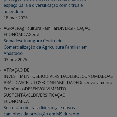
espaço para a diversificação com citrus e
amendoim
18 mar 2026
AGRAER
Agricultura Familiar
DIVERSIFICAÇÃO
ECONÔMICA
Geral
Semadesc inaugura Centro de
Comercialização da Agricultura Familiar em
Anastácio
03 nov 2025
ATRAÇÃO DE
INVESTIMENTOS
BIODIVERSIDADE
BIOECONOMIA
BOAS
PRÁTICAS
CELULOSE
CONFIABILIDADE
Desenvolvimento
Econômico
DESENVOLVIMENTO
SUSTENTÁVEL
DIVERSIFICAÇÃO
ECONÔMICA
Secretário destaca liderança e novos
caminhos da produção em MS durante