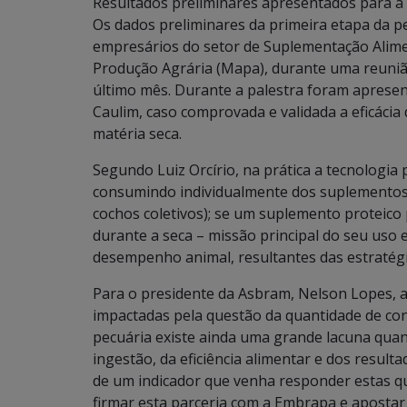
Resultados preliminares apresentados para a 
Os dados preliminares da primeira etapa da 
empresários do setor de Suplementação Alime
Produção Agrária (Mapa), durante uma reuni
último mês. Durante a palestra foram apresen
Caulim, caso comprovada e validada a eficáci
matéria seca.
Segundo Luiz Orcírio, na prática a tecnologia
consumindo individualmente dos suplementos
cochos coletivos); se um suplemento protei
durante a seca – missão principal do seu uso
desempenho animal, resultantes das estratégi
Para o presidente da Asbram, Nelson Lopes,
impactadas pela questão da quantidade de con
pecuária existe ainda uma grande lacuna quan
ingestão, da eficiência alimentar e dos resul
de um indicador que venha responder estas q
firmar esta parceria com a Embrapa e apostar