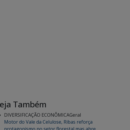
eja Também
DIVERSIFICAÇÃO ECONÔMICA
Geral
Motor do Vale da Celulose, Ribas reforça
protagonismo no setor florestal mas abre